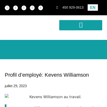
EN
450 929-0613
Conception-construction
Développement immobilier
Analyse de rentabilité
Profil d’employé: Kevens Williamson
juillet 29, 2023