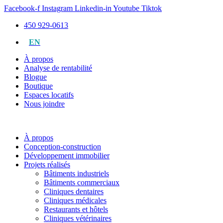
Aller
Facebook-f
Instagram
Linkedin-in
Youtube
Tiktok
au
450 929-0613
contenu
EN
À propos
Analyse de rentabilité
Blogue
Boutique
Espaces locatifs
Nous joindre
À propos
Conception-construction
Développement immobilier
Projets réalisés
Bâtiments industriels
Bâtiments commerciaux
Cliniques dentaires
Cliniques médicales
Restaurants et hôtels
Cliniques vétérinaires