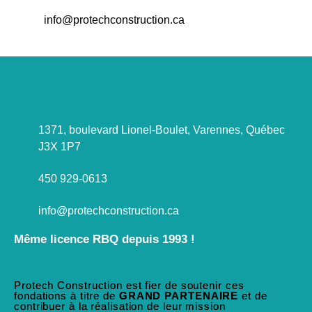
info@protechconstruction.ca
1371, boulevard Lionel-Boulet, Varennes, Québec
J3X 1P7
450 929-0613
info@protechconstruction.ca
Même licence RBQ depuis 1993 !
Protech Construction est fier de soutenir ces
fondations à titre de
GRAND PARTENAIRE
et de
contribuer à la réalisation de leur mission