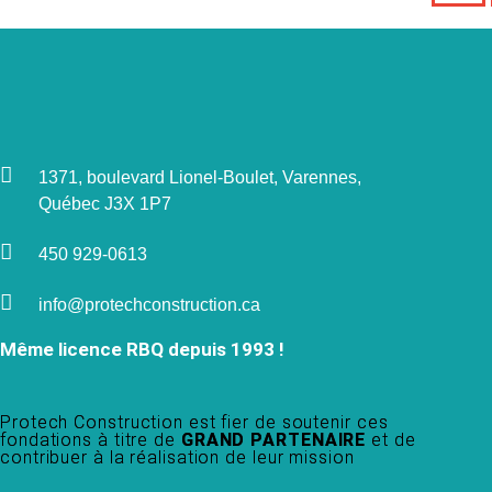
1371, boulevard Lionel-Boulet, Varennes,
Québec J3X 1P7
450 929-0613
info@protechconstruction.ca
Même licence RBQ depuis 1993 !
Protech Construction est fier de soutenir ces
fondations à titre de
GRAND PARTENAIRE
et de
contribuer à la réalisation de leur mission