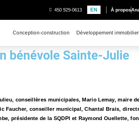
EN
450 929-0613
À propos
Ana
Conception-construction
Développement immobilier
on bénévole Sainte-Julie
ulieu, conseillères municipales, Mario Lemay, maire de
c Faucher, conseiller municipal, Chantal Brais, direct
mbe, présidente de la SQDPI et Raymond Ouellette, fo