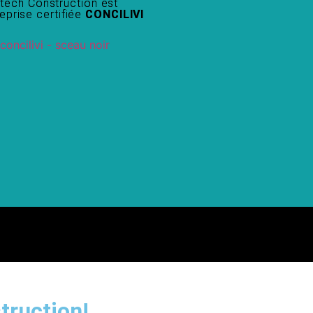
tech Construction est
eprise certifiée
CONCILIVI
truction!