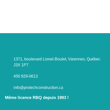
projet à discuter ?
Parlons-en !
1371, boulevard Lionel-Boulet, Varennes, Québec
J3X 1P7
450 929-0613
info@protechconstruction.ca
Même licence RBQ depuis 1993 !