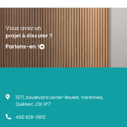
Vous avez un
projet à discuter ?
Parlons-en !
1371, boulevard Lionel-Boulet, Varennes,
Québec J3X 1P7
450 929-0613