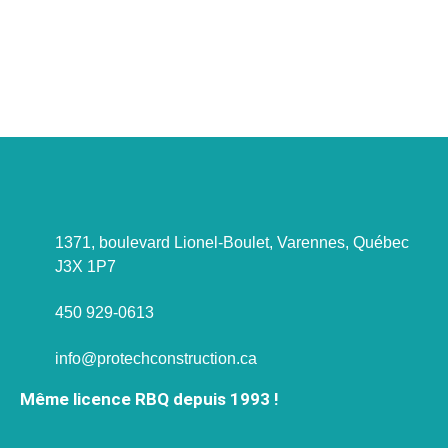
projet à discuter ?
Parlons-en !
1371, boulevard Lionel-Boulet, Varennes, Québec
J3X 1P7
450 929-0613
info@protechconstruction.ca
Même licence RBQ depuis 1993 !