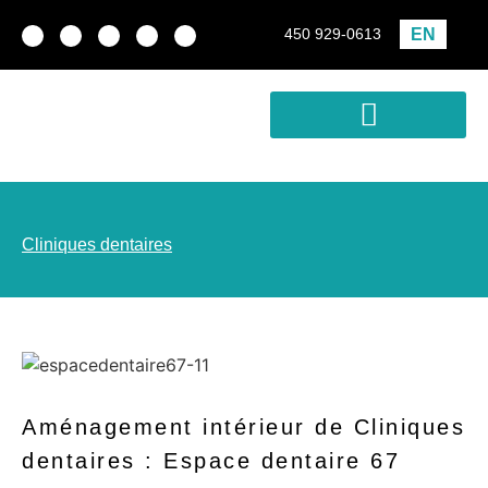
EN
450 929-0613
Conception-construction
Développement immobilier
Analyse de rentabilité
Cliniques dentaires
Aménagement intérieur de Cliniques
dentaires : Espace dentaire 67