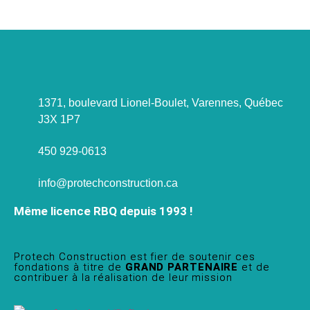
1371, boulevard Lionel-Boulet, Varennes, Québec
J3X 1P7
450 929-0613
info@protechconstruction.ca
Même licence RBQ depuis 1993 !
Protech Construction est fier de soutenir ces
fondations à titre de
GRAND PARTENAIRE
et de
contribuer à la réalisation de leur mission