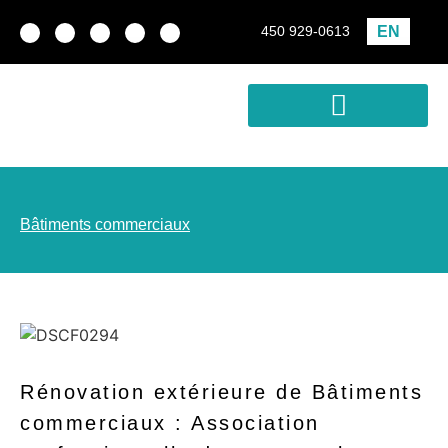
EN
450 929-0613
Conception-construction
Développement immobilier
Analyse de rentabilité
Bâtiments commerciaux
Rénovation extérieure de Bâtiments
commerciaux : Association