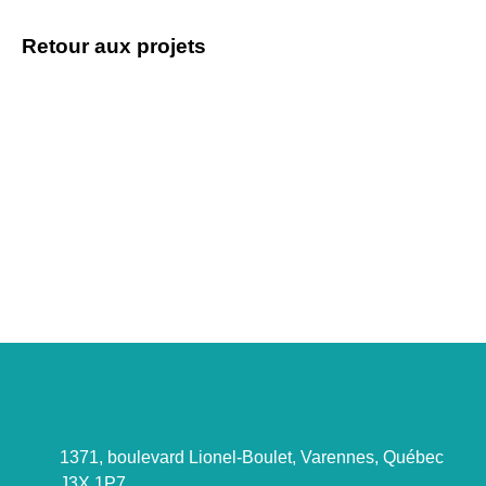
Retour aux projets
Vous avez un
projet à discuter ?
Parlons-en !
1371, boulevard Lionel-Boulet, Varennes, Québec
J3X 1P7